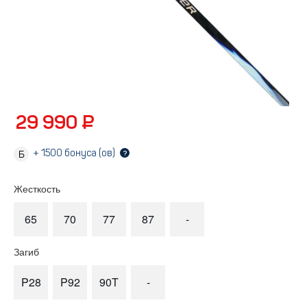
29 990 ₽
+
1500
бонуса (ов)
?
Жесткость
65
70
77
87
-
Загиб
P28
P92
90T
-