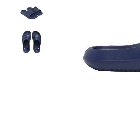
Термобелье
Футболки и поло
Шапки
Шарфы
Шорты