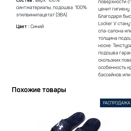
Состав :
верх: 100%
поверхности с
синт.материалы, подошва: 100%
ценит гигиену
этилвинилацетат (ЭВА)
Благодаря быс
Locker V стан
Цвет :
Синий
спа-салона ил
толщина подо
носке. Тексту
подошва гаран
скользких пов
особенность к
бассейнов или
Похожие товары
РАСПРОДАЖА