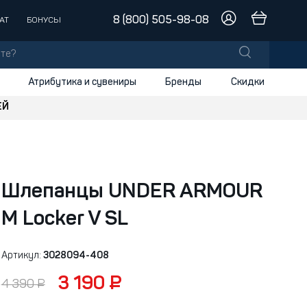
8 (800) 505-98-08
АТ
БОНУСЫ
Атрибутика и сувениры
Бренды
Скидки
ЕЙ
лы
заки
доски
Шлепанцы UNDER ARMOUR
и
M Locker V SL
Артикул:
3028094-408
3 190 ₽
4 390 ₽