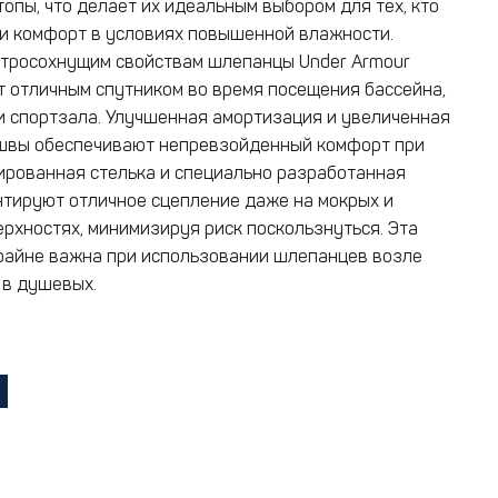
топы, что делает их идеальным выбором для тех, кто
 и комфорт в условиях повышенной влажности.
тросохнущим свойствам шлепанцы Under Armour
ут отличным спутником во время посещения бассейна,
и спортзала. Улучшенная амортизация и увеличенная
швы обеспечивают непревзойденный комфорт при
рированная стелька и специально разработанная
тируют отличное сцепление даже на мокрых и
ерхностях, минимизируя риск поскользнуться. Эта
райне важна при использовании шлепанцев возле
 в душевых.