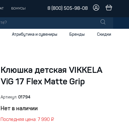
8 (800) 505-98-08
АТ
БОНУСЫ
Атрибутика и сувениры
Бренды
Скидки
лы
заки
доски
Клюшка детская VIKKELA
ViG 17 Flex Matte Grip
и
Артикул:
01794
Нет в наличии
Последняя цена: 7 990 ₽