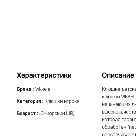
Характеристики
Описание
Бренд :
Vikkela
Клюшка детская
клюшки VIKKELA
Категория :
Клюшки игрока
начинающих лю
высококачеств
Возраст :
Юниорский (JR)
которая гаран
обработан "пес
обеспечивает 