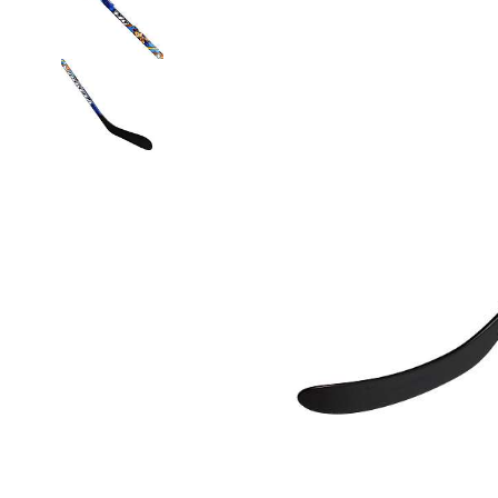
Термобелье
Футболки и поло
Шапки
Шарфы
Шорты