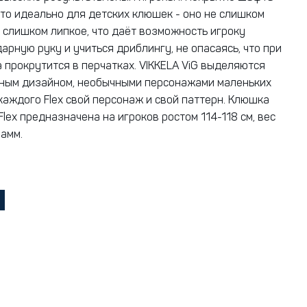
сто идеально для детских клюшек - оно не слишком
е слишком липкое, что даёт возможность игроку
арную руку и учиться дриблингу, не опасаясь, что при
 прокрутится в перчатках. VIKKELA ViG выделяются
ным дизайном, необычными персонажами маленьких
 каждого Flex свой персонаж и свой паттерн. Клюшка
 Flex предназначена на игроков ростом 114-118 см, вес
амм.