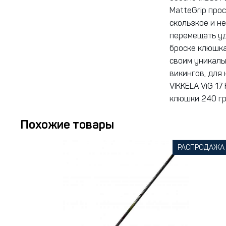
MatteGrip про
скользкое и н
перемещать уд
броске клюшка
своим уникаль
викингов, для
VIKKELA ViG 17
клюшки 240 гр
Похожие товары
РАСПРОДАЖА