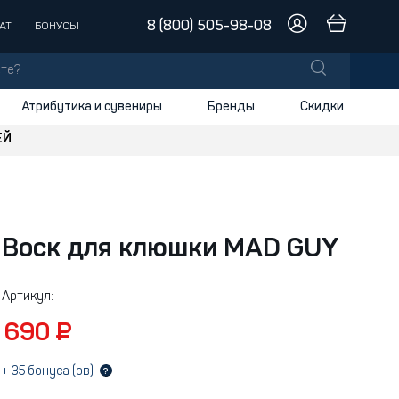
8 (800) 505-98-08
АТ
БОНУСЫ
Атрибутика и сувениры
Бренды
Скидки
ЕЙ
лы
заки
доски
Воск для клюшки MAD GUY
и
Артикул:
690 ₽
+
35
бонуса (ов)
?