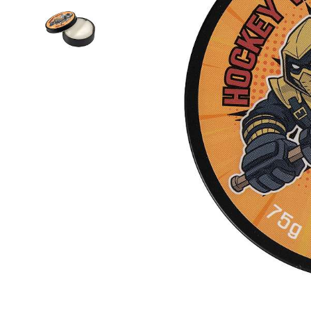
Термобелье
Футболки и поло
Шапки
Шарфы
Шорты