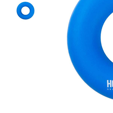
Термобелье
Футболки и поло
Шапки
Шарфы
Шорты