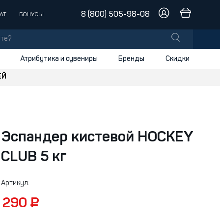
8 (800) 505-98-08
АТ
БОНУСЫ
Атрибутика и сувениры
Бренды
Скидки
ЕЙ
лы
заки
доски
Эспандер кистевой HOCKEY
и
CLUB 5 кг
Артикул:
290 ₽