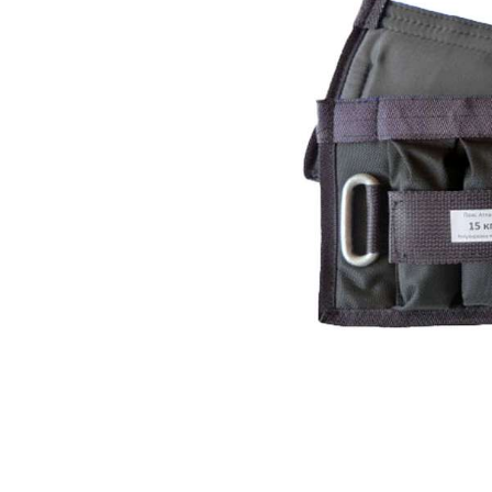
Термобелье
Футболки и поло
Шапки
Шарфы
Шорты