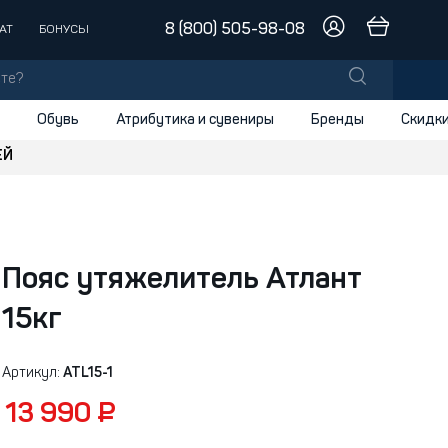
8 (800) 505-98-08
АТ
БОНУСЫ
Обувь
Атрибутика и сувениры
Бренды
Скидк
ЕЙ
лы
заки
доски
и
Пояс утяжелитель Атлант
15кг
Артикул:
ATL15-1
13 990 ₽