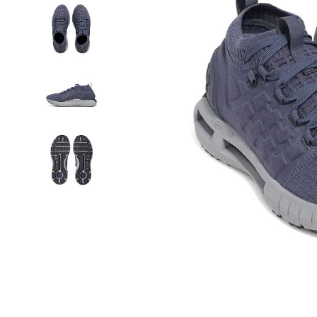
Термобелье
Футболки и поло
Шапки
Шарфы
Шорты