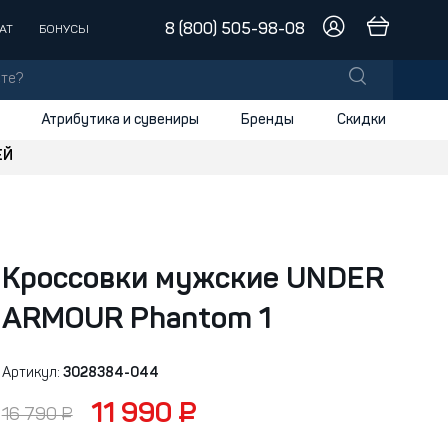
8 (800) 505-98-08
АТ
БОНУСЫ
Атрибутика и сувениры
Бренды
Скидки
ЕЙ
лы
заки
доски
Кроссовки мужские UNDER
и
ARMOUR Phantom 1
Артикул:
3028384-044
11 990 ₽
16 790 ₽