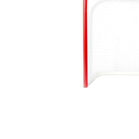
Термобелье
Футболки и поло
Шапки
Шарфы
Шорты